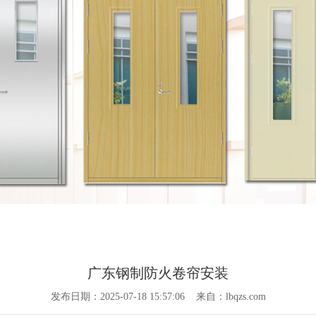
广东钢制防火卷帘安装
发布日期：2025-07-18 15:57:06 来自：lbqzs.com