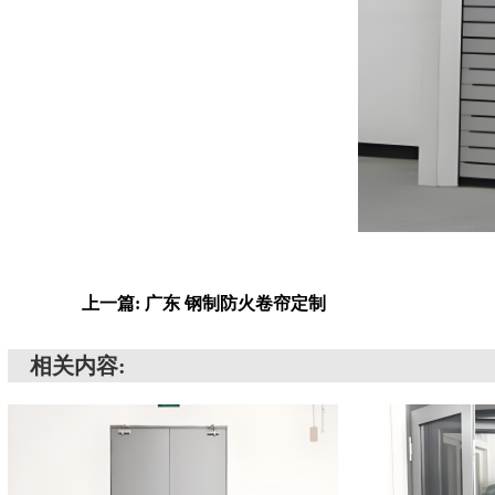
上一篇: 广东 钢制防火卷帘定制
相关内容: