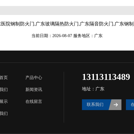
东医院钢制防火门,广东玻璃隔热防火门,广东隔音防火门,广东钢制
当前日期：2026-08-07 服务地区：广东
13113113489
首页
产品中心
地址：广东
我们
新闻资讯
展示
在线留言
联系我们
我们